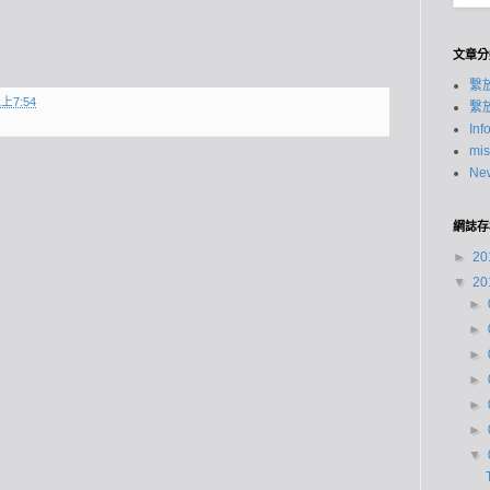
文章分
繫
上7:54
繫
Inf
mis
New
網誌存
►
20
▼
20
►
►
►
►
►
►
▼