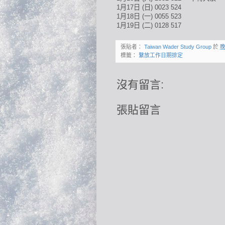
1月17日
(日)
0023
524
1月18日
(一)
0055
523
1月19日
(二)
0128
517
張貼者：
Taiwan Wader Study Group
於
晚
標籤：
繫放工作日期排定
沒有留言:
張貼留言