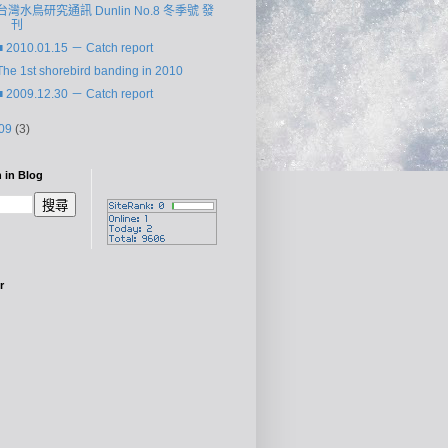
台灣水鳥研究通訊 Dunlin No.8 冬季號 發
刊
■ 2010.01.15 － Catch report
The 1st shorebird banding in 2010
■ 2009.12.30 － Catch report
09
(3)
 in Blog
r