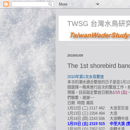
TWSG 台灣水鳥研
2010/01/09
The 1st shorebird ban
2010年第1次水鳥繫放
本次的潮水適合繫放的日子是從1月12
間選擇一晚來進行這次的繫放工作，
預報，目前敲定繫放日期為
1
/15 (五)
們聯繫，謝謝~~
日期
時間
潮高
1月12日
(二)
2117
482
大浪至巨浪
1月13日
(三)
2204
494
大浪
1月14日
(四)
2243
506
大浪轉中浪
1月15日
(五)
2319
515
中至大浪 (野
1月16日
(六)
2352
522
中轉大浪